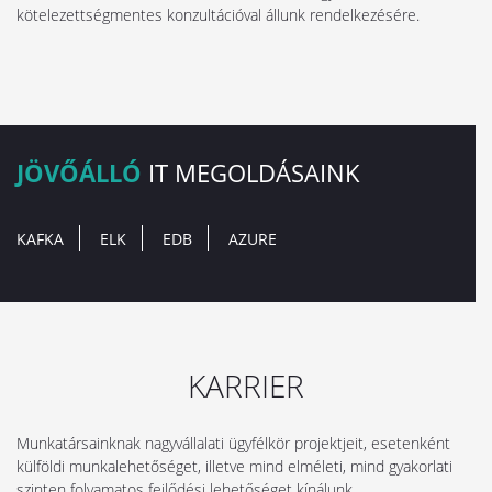
kötelezettségmentes konzultációval állunk rendelkezésére.
JÖVŐÁLLÓ
IT MEGOLDÁSAINK
KAFKA
ELK
EDB
AZURE
KARRIER
Munkatársainknak nagyvállalati ügyfélkör projektjeit, esetenként
külföldi munkalehetőséget, illetve mind elméleti, mind gyakorlati
szinten folyamatos fejlődési lehetőséget kínálunk.