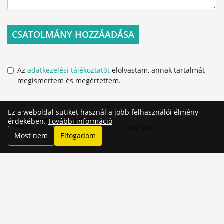
CSATOLMÁNY HOZZÁADÁSA
Az
adatkezelési tájékoztatót
elolvastam, annak tartalmát
megismertem és megértettem.
Ez a weboldal sütiket használ a jobb felhasználói élmény
érdekében.
További információ
Most nem
Elfogadom
ELKÜLD