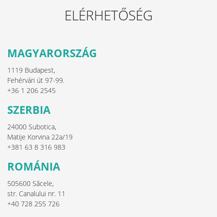
ELÉRHETŐSÉG
MAGYARORSZÁG
1119 Budapest,
Fehérvári út 97-99.
+36 1 206 2545
SZERBIA
24000 Subotica,
Matije Korvina 22a/19
+381 63 8 316 983
ROMÁNIA
505600 Săcele,
str. Canalului nr. 11
+40 728 255 726