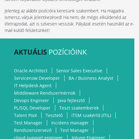
Jelenleg az alábbi pozícióra keresünk szakembert. Ha magadra
ismersz, várjuk jelentkezésed! Ha nem, de mégis elküldenéd az
életrajzodat, azt is szívesen vesszük. Pályázat esetén használd az e-
mail küldő felületünket!
AKTUÁLIS
POZÍCIÓINK
Oracle Architect
Senior Sales Executive
Servicenow Developer
BA / Business Analyst
IT Helpdesk Agent
Middleware Rendszermérnök
Devops Engineer
Java fejlesztő
PL/SQL Developer
Teszt szakemberek
Talent Pool
Tesztelő
ITSM szakértő (ITIL)
Test Manager
Incidens manager
Rendszerszervező
Test Manager
cloud support engineer
Intune Engineer