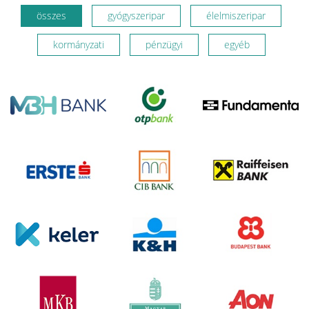
összes
gyógyszeripar
élelmiszeripar
kormányzati
pénzügyi
egyéb