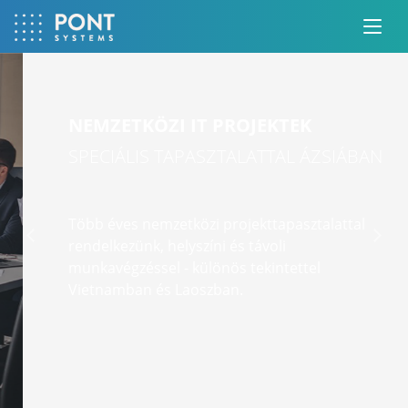
NEMZETKÖZI IT PROJEKTEK
SPECIÁLIS TAPASZTALATTAL ÁZSIÁBAN
Több éves nemzetközi projekttapasztalattal
Previous
Next
rendelkezünk, helyszíni és távoli
munkavégzéssel - különös tekintettel
Vietnamban és Laoszban.