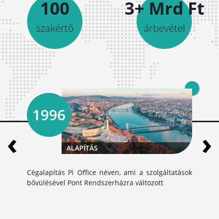
100
3+ Mrd Ft
szakértő
árbevétel
1996
‹
›
ALAPÍTÁS
Cégalapítás Pi Office néven, ami a szolgáltatások
bővülésével Pont Rendszerházra változott