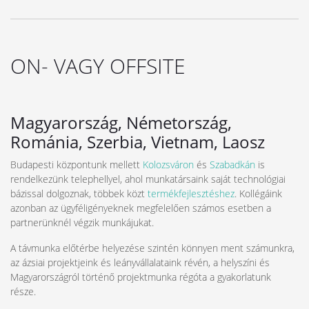
ON- VAGY OFFSITE
Magyarország, Németország,
Románia, Szerbia, Vietnam, Laosz
Budapesti központunk mellett
Kolozsváron
és
Szabadkán
is
rendelkezünk telephellyel, ahol munkatársaink saját technológiai
bázissal dolgoznak, többek közt
termékfejlesztéshez
. Kollégáink
azonban az ügyféligényeknek megfelelően számos esetben a
partnerünknél végzik munkájukat.
A távmunka előtérbe helyezése szintén könnyen ment számunkra,
az ázsiai projektjeink és leányvállalataink révén, a helyszíni és
Magyarországról történő projektmunka régóta a gyakorlatunk
része.