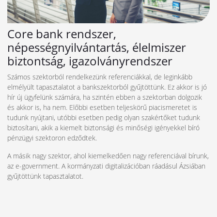
Core bank rendszer,
népességnyilvántartás, élelmiszer
biztontság, igazolványrendszer
Számos szektorból rendelkezünk referenciákkal, de leginkább
elmélyült tapasztalatot a bankszektorból gyűjtöttünk. Ez akkor is jó
hír új ügyfelünk számára, ha szintén ebben a szektorban dolgozik
és akkor is, ha nem. Előbbi esetben teljeskörű piacismeretet is
tudunk nyújtani, utóbbi esetben pedig olyan szakértőket tudunk
biztosítani, akik a kiemelt biztonsági és minőségi igényekkel bíró
pénzügyi szektoron edződtek.
A másik nagy szektor, ahol kiemelkedően nagy referenciával bírunk,
az e-government. A kormányzati digitalizációban ráadásul Ázsiában
gyűjtöttünk tapasztalatot.