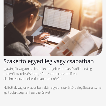
Szakértő egyedileg vagy csapatban
Igazán jók vagyunk a komplex projektek tervezéstől átadásig
történő kivitelezésében, sőt azon túl is az említett
alkalmazásüzemeltető csapatunk révén.
Nyitottak vagyunk azonban akár egyedi szakértő delegálására is, ha
így tudjuk segíteni partnerünket.