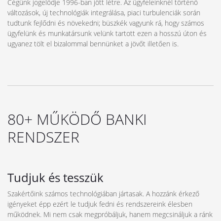
Cégünk jogelődje 1996-ban jött létre. Az ügyfeleinknél történő
változások, új technológiák integrálása, piaci turbulenciák során
tudtunk fejlődni és növekedni; büszkék vagyunk rá, hogy számos
ügyfelünk és munkatársunk velünk tartott ezen a hosszú úton és
ugyanez tölt el bizalommal bennünket a jövőt illetően is.
80+ MŰKÖDŐ BANKI
RENDSZER
Tudjuk és tesszük
Szakértőink számos technológiában jártasak. A hozzánk érkező
igényeket épp ezért le tudjuk fedni és rendszereink élesben
működnek. Mi nem csak megpróbáljuk, hanem megcsináljuk a ránk