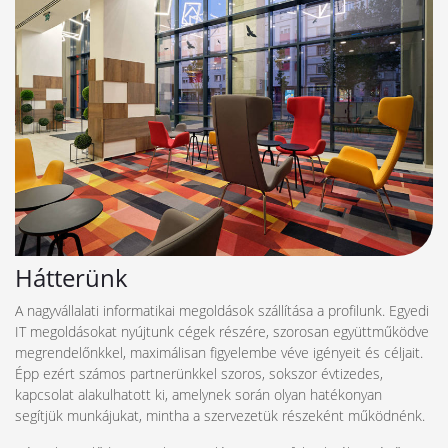
Hátterünk
A nagyvállalati informatikai megoldások szállítása a profilunk. Egyedi
IT megoldásokat nyújtunk cégek részére, szorosan együttműködve
megrendelőnkkel, maximálisan figyelembe véve igényeit és céljait.
Épp ezért számos partnerünkkel szoros, sokszor évtizedes,
kapcsolat alakulhatott ki, amelynek során olyan hatékonyan
segítjük munkájukat, mintha a szervezetük részeként működnénk.