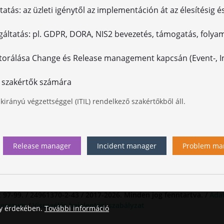
atás: az üzleti igénytől az implementáción át az élesítésig é
gáltatás: pl. GDPR, DORA, NIS2 bevezetés, támogatás, folyama
entorálása Change és Release management kapcsán (Event-, In
i szakértők számára
irányú végzettséggel (ITIL) rendelkező szakértőkből áll.
Release manager
Incident manager
Problem ma
 97-99. / 24961370-2-43 / 2017-2026. Minden jog fenntartva. /
Ada
resszum
/
Visszaélés bejelentési szabályzat
ny érdekében.
További információ