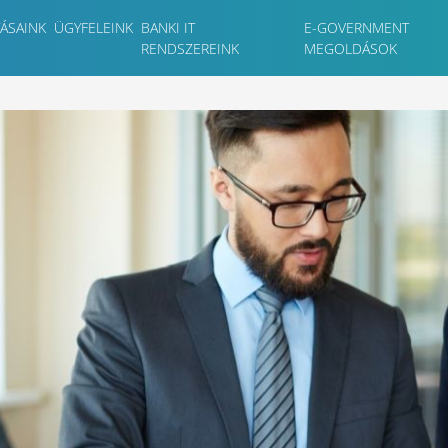
ÁSAINK
ÜGYFELEINK
BANKI IT
E-GOVERNMENT
RENDSZEREINK
MEGOLDÁSOK