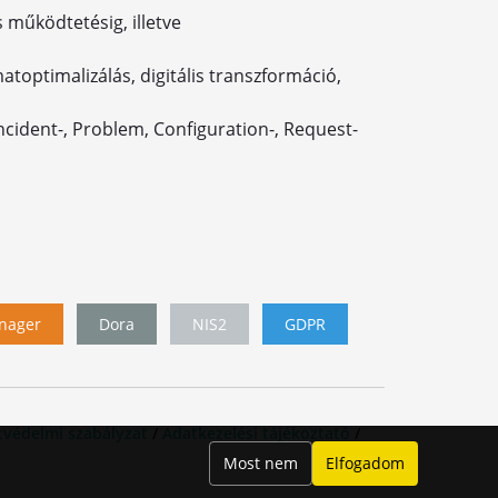
s működtetésig, illetve
toptimalizálás, digitális transzformáció,
cident-, Problem, Configuration-, Request-
nager
Dora
NIS2
GDPR
tvédelmi szabályzat
/
Adatkezelési tájékoztató
/
Most nem
Elfogadom