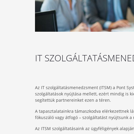
IT SZOLGÁLTATÁSMEN
Az IT szolgáltatásmenedzsment (ITSM) a Pont Syst
szolgáltatások nyújtása mellett, ezért mindig is
segítettük partnereinket ezen a téren.
A tapasztalatainkra támaszkodva elérkezettnek lát
fókuszáló vagy átfogó – szolgáltatást nyújtsunk 
Az ITSM szolgáltatásaink az ügyféligények alapjá