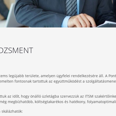
EDZSMENT
ems legújabb területe, amelyen ügyfelei rendelkezésére áll. A Pont
 kiemelten fontosnak tartottuk az együttműködést a szolgáltatásmene
tuk az időt, hogy önálló üzletágba szervezzük az ITSM szakértőinket
a még megbízhatóbb, költségtakarékos és hatékony, folyamatoptimaliz
n skálázhatók: