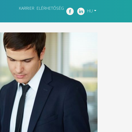
KARRIER
ELÉRHETŐSÉG
HU