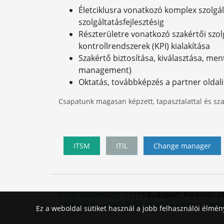
Életciklusra vonatkozó komplex szolgált
szolgáltatásfejlesztésig
Részterületre vonatkozó szakértői szol
kontrollrendszerek (KPI) kialakítása
Szakértő biztosítása, kiválasztása, m
management)
Oktatás, továbbképzés a partner oldal
Csapatunk magasan képzett, tapasztalattal és szak
ITSM
ITIL
Change manager
PONT Systems Zrt.
/ 1119 Budapest, Fehérvári út
Adatkezelési tájékoztató álláspályázathoz
/
Imp
Ez a weboldal sütiket használ a jobb felhasználói élmé